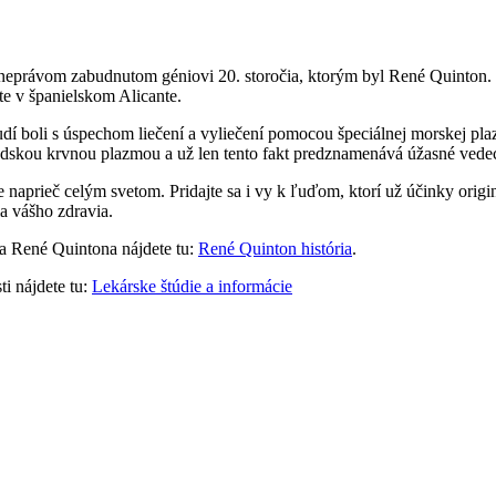
 neprávom zabudnutom géniovi 20. storočia, ktorým byl René Quinton. 
te v španielskom Alicante.
dí boli s úspechom liečení a vyliečení pomocou špeciálnej morskej plazm
udskou krvnou plazmou a už len tento fakt predznamenává úžasné vedeck
 naprieč celým svetom. Pridajte sa i vy k ľuďom, ktorí už účinky orig
a vášho zdravia.
ľa René Quintona nájdete tu:
René Quinton história
.
i nájdete tu:
Lekárske štúdie a informácie