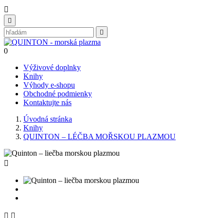



0
Výživové doplnky
Knihy
Výhody e-shopu
Obchodné podmienky
Kontaktujte nás
Úvodná stránka
Knihy
QUINTON – LÉČBA MOŘSKOU PLAZMOU


