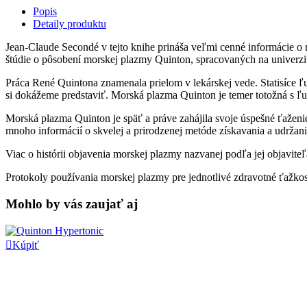
Popis
Detaily produktu
Jean-Claude Secondé v tejto knihe prináša veľmi cenné informácie o
štúdie o pôsobení morskej plazmy Quinton, spracovaných na univerzi
Práca René Quintona znamenala prielom v lekárskej vede. Statisíce ľu
si dokážeme predstaviť. Morská plazma Quinton je temer totožná s ľ
Morská plazma Quinton je späť a práve zahájila svoje úspešné ťaženie
mnoho informácií o skvelej a prirodzenej metóde získavania a udržani
Viac o histórii objavenia morskej plazmy nazvanej podľa jej objavite
Protokoly používania morskej plazmy pre jednotlivé zdravotné ťažkost
Mohlo by vás zaujať aj

Kúpiť