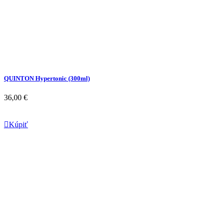
QUINTON Hypertonic (300ml)
36,00 €

Kúpiť