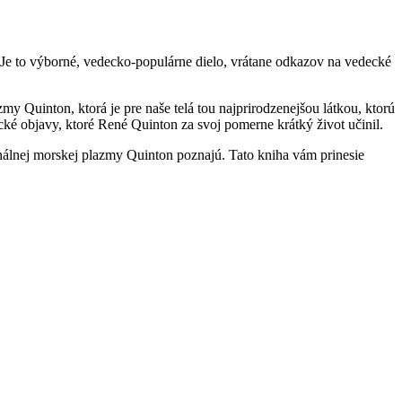
Je to výborné, vedecko-populárne dielo, vrátane odkazov na vedecké
y Quinton, ktorá je pre naše telá tou najprirodzenejšou látkou, ktorú
é objavy, ktoré René Quinton za svoj pomerne krátký život učinil.
inálnej morskej plazmy Quinton poznajú. Tato kniha vám prinesie