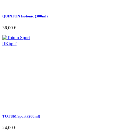
QUINTON Isotonic (300ml)
36,00 €

Kúpiť
TOTUM Sport (200ml)
24,00 €