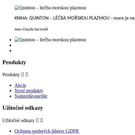
KNIHA: QUINTON – LÉČBA MOŘSKOU PLAZMOU - more je nejle
Jean-Claude Secondé
Produkty
Produkty


Akcia
Nové produkty
Najpredávanejšie
Užitočné odkazy
Užitočné odkazy


Ochrana osobných údajov GDPR