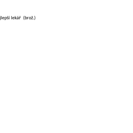
pší lekář (brož.)