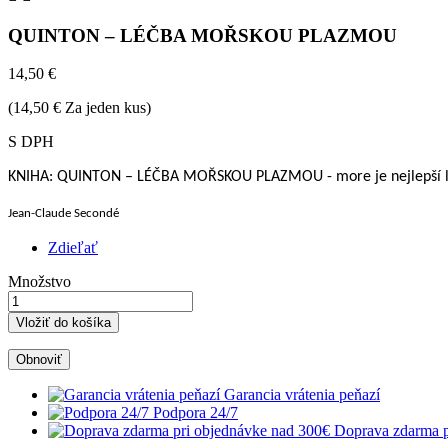
QUINTON – LÉČBA MOŘSKOU PLAZMOU
14,50 €
(14,50 € Za jeden kus)
S DPH
KNIHA: QUINTON – LÉČBA MOŘSKOU PLAZMOU - more je nejlepší le
Jean-Claude Secondé
Zdieľať
Množstvo
Vložiť do košíka
Garancia vrátenia peňazí
Podpora 24/7
Doprava zdarma p